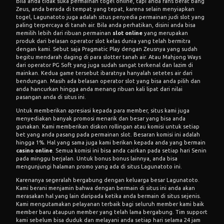
Bila anda tidak suka permainan togel online, tapi anda fans berat bang
Zeus, anda berada di tempat yang tepat, karena selain menyiapkan
togel, Lagunatoto juga adalah situs penyedia permainan
judi slot
yang
paling terpercaya di tanah air. Bila anda perhatikan, disini anda bisa
memilih lebih dari ribuan permainan
slot online
yang merupakan
produk dari belasan operator slot kelas dunia yang telah bermitra
dengan kami. Sebut saja Pragmatic Play dengan Zeusnya yang sudah
begitu mendarah daging di para slotter tanah air. Atau Mahjong Ways
dari operator PG Soft yang juga sudah sangat terkenal dan lazim di
mainkan. Kedua game tersebut ibaratnya hanyalah setetes air dari
bendungan. Masih ada belasan operator slot yang bisa anda pilih dan
anda hancurkan hingga anda menang ribuan kali lipat dari nilai
pasangan anda di situs ini.
Untuk memberikan apresiasi kepada para member, situs kami juga
menyediakan banyak promosi menarik dan besar yang bisa anda
gunakan. Kami memberikan diskon rollingan atau komisi untuk setiap
bet yang anda pasang pada permainan slot. Besaran komisi ini adalah
hingga 1%. Hal yang sama juga kami berikan kepada anda yang bermain
casino online
. Semua komisi ini bisa anda cairkan pada setiap hari Senin
pada minggu berjalan. Untuk bonus bonus lainnya, anda bisa
mengunjungi
halaman promo
yang ada di situs Lagunatoto ini.
Karenanya segeralah bergabung dengan keluarga besar Lagunatoto.
Kami berani menjamin bahwa dengan bermain di situs ini anda akan
merasakan hal yang lain daripada ketika anda bermain di situs sejenis.
Kami mengutamakan pelayanan terbaik bagi seluruh member kami baik
member baru ataupun member yang telah lama bergabung. Tim support
kami sebelum bisa duduk dan melayani anda setiap hari selama 24 jam