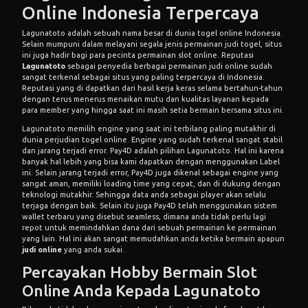
Online Indonesia Terpercaya
Lagunatoto adalah sebuah nama besar di dunia togel online Indonesia.
Selain mumpuni dalam melayani segala jenis permainan judi togel, situs
ini juga hadir bagi para pecinta permainan slot online. Reputasi
Lagunatoto
sebagai penyedia berbagai permainan judi online sudah
sangat terkenal sebagai situs yang paling terpercaya di Indonesia.
Reputasi yang di dapatkan dari hasil kerja keras selama bertahun-tahun
dengan terus menerus menaikan mutu dan kualitas layanan kepada
para member yang hingga saat ini masih setia bermain bersama situs ini.
Lagunatoto memilih engine yang saat ini terbilang paling mutakhir di
dunia perjudian togel online. Engine yang sudah terkenal sangat stabil
dan jarang terjadi error. Pay4D adalah pilihan Lagunatoto. Hal ini karena
banyak hal lebih yang bisa kami dapatkan dengan menggunakan Label
ini. Selain jarang terjadi error, Pay4D juga dikenal sebagai engine yang
sangat aman, memiliki loading time yang cepat, dan di dukung dengan
teknologi mutakhir. Sehingga data anda sebagai player akan selalu
terjaga dengan baik. Selain itu juga Pay4D telah menggunakan sistem
wallet terbaru yang disebut seamless, dimana anda tidak perlu lagi
repot untuk memindahkan dana dari sebuah permainan ke permainan
yang lain. Hal ini akan sangat memudahkan anda ketika bermain apapun
judi online
yang anda sukai.
Percayakan Hobby Bermain Slot
Online Anda Kepada Lagunatoto