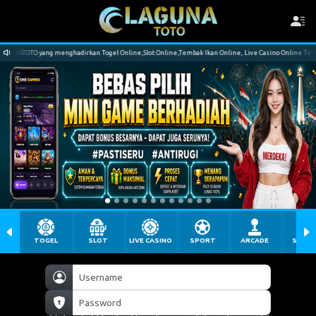
ATOTO yang menghadirkan Togel Online,Slot Online,Tembak Ikan Online, Live Casino Online Terbaik d
TOGEL
SLOT
LIVE CASINO
SPORT
ARCADE
SABU