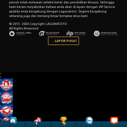
penuh telah melewati seleksi ketat dan pendidikan khusus. Sehingga
kami berani meyakinkan bahwa anda akan di layani dengan VIP Service
apabila anda bergabung dengan Lagunatoto. Segera bergabung
sekarang juga dan menang besar bersama situs kami.
© 2015 - 2026 Copyright LAGUNATOTO.
All Rights Reserved.
LAPOR PUSAT
1
1