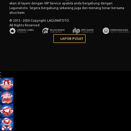
akan di layani dengan VIP Service apabila anda bergabung dengan
Lagunatoto. Segera bergabung sekarang juga dan menang besar bersama
situs kami.
© 2015 - 2026 Copyright LAGUNATOTO.
All Rights Reserved.
LAPOR PUSAT
1
1