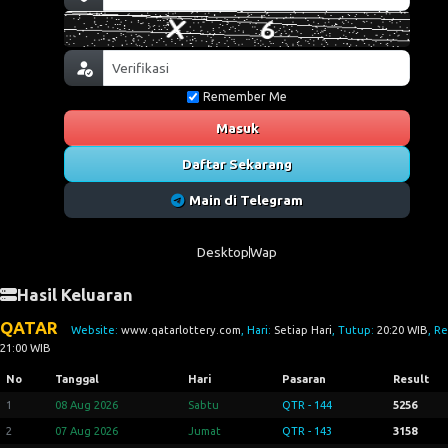
Remember Me
Masuk
Daftar Sekarang
Main di Telegram
Desktop
Wap
Hasil Keluaran
QATAR
Website:
www.qatarlottery.com
, Hari:
Setiap Hari
, Tutup:
20:20 WIB
, Re
21:00 WIB
No
Tanggal
Hari
Pasaran
Result
1
08 Aug 2026
Sabtu
QTR - 144
5256
2
07 Aug 2026
Jumat
QTR - 143
3158