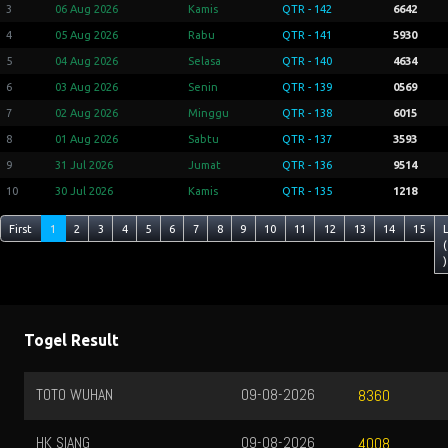
3
06 Aug 2026
Kamis
QTR - 142
6642
4
05 Aug 2026
Rabu
QTR - 141
5930
5
04 Aug 2026
Selasa
QTR - 140
4634
6
03 Aug 2026
Senin
QTR - 139
0569
7
02 Aug 2026
Minggu
QTR - 138
6015
8
01 Aug 2026
Sabtu
QTR - 137
3593
9
31 Jul 2026
Jumat
QTR - 136
9514
10
30 Jul 2026
Kamis
QTR - 135
1218
First
1
2
3
4
5
6
7
8
9
10
11
12
13
14
15
(
)
Togel Result
TOTO WUHAN
09-08-2026
8360
HK SIANG
09-08-2026
4008