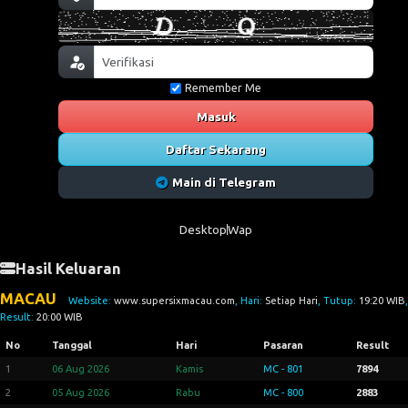
Remember Me
Masuk
Daftar Sekarang
Main di Telegram
Desktop
Wap
Hasil Keluaran
MACAU
Website:
www.supersixmacau.com
, Hari:
Setiap Hari
, Tutup:
19:20 WIB
,
Result:
20:00 WIB
No
Tanggal
Hari
Pasaran
Result
1
06 Aug 2026
Kamis
MC - 801
7894
2
05 Aug 2026
Rabu
MC - 800
2883