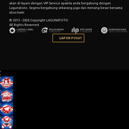
akan di layani dengan VIP Service apabila anda bergabung dengan
Lagunatoto. Segera bergabung sekarang juga dan menang besar bersama
situs kami.
© 2015 - 2026 Copyright LAGUNATOTO.
All Rights Reserved.
LAPOR PUSAT
1
1