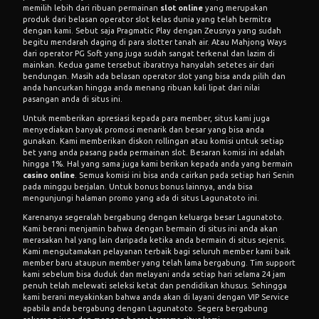
memilih lebih dari ribuan permainan
slot online
yang merupakan
produk dari belasan operator slot kelas dunia yang telah bermitra
dengan kami. Sebut saja Pragmatic Play dengan Zeusnya yang sudah
begitu mendarah daging di para slotter tanah air. Atau Mahjong Ways
dari operator PG Soft yang juga sudah sangat terkenal dan lazim di
mainkan. Kedua game tersebut ibaratnya hanyalah setetes air dari
bendungan. Masih ada belasan operator slot yang bisa anda pilih dan
anda hancurkan hingga anda menang ribuan kali lipat dari nilai
pasangan anda di situs ini.
Untuk memberikan apresiasi kepada para member, situs kami juga
menyediakan banyak promosi menarik dan besar yang bisa anda
gunakan. Kami memberikan diskon rollingan atau komisi untuk setiap
bet yang anda pasang pada permainan slot. Besaran komisi ini adalah
hingga 1%. Hal yang sama juga kami berikan kepada anda yang bermain
casino online
. Semua komisi ini bisa anda cairkan pada setiap hari Senin
pada minggu berjalan. Untuk bonus bonus lainnya, anda bisa
mengunjungi
halaman promo
yang ada di situs Lagunatoto ini.
Karenanya segeralah bergabung dengan keluarga besar Lagunatoto.
Kami berani menjamin bahwa dengan bermain di situs ini anda akan
merasakan hal yang lain daripada ketika anda bermain di situs sejenis.
Kami mengutamakan pelayanan terbaik bagi seluruh member kami baik
member baru ataupun member yang telah lama bergabung. Tim support
kami sebelum bisa duduk dan melayani anda setiap hari selama 24 jam
penuh telah melewati seleksi ketat dan pendidikan khusus. Sehingga
kami berani meyakinkan bahwa anda akan di layani dengan VIP Service
apabila anda bergabung dengan Lagunatoto. Segera bergabung