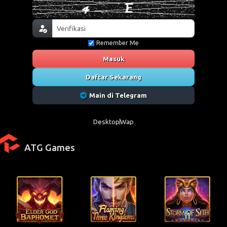
Remember Me
Masuk
Daftar Sekarang
Main di Telegram
Desktop
Wap
ATG Games