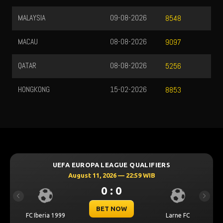
MALAYSIA
09-08-2026
8548
MACAU
08-08-2026
9097
QATAR
08-08-2026
5256
HONGKONG
15-02-2026
8853
FA EUROPA LEAGUE QUALIFIERS
August 11, 2026 — 22:59 WIB
Augu
0 : 0
Previous
Next
BET NOW
9
Larne FC
Sevilla