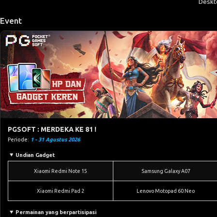
Deskt
Event
PGSOFT : MERDEKA KE 81 !
Periode:
1 - 31 Agustus 2026
Undian Gadget
Xiaomi Redmi Note 15
Samsung Galaxy A07
Xiaomi Redmi Pad 2
Lenovo Motopad 60 Neo
Permainan yang berpartisipasi