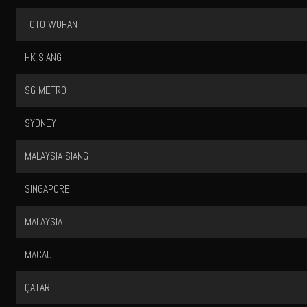
TOTO WUHAN
HK SIANG
SG METRO
SYDNEY
MALAYSIA SIANG
SINGAPORE
MALAYSIA
MACAU
QATAR