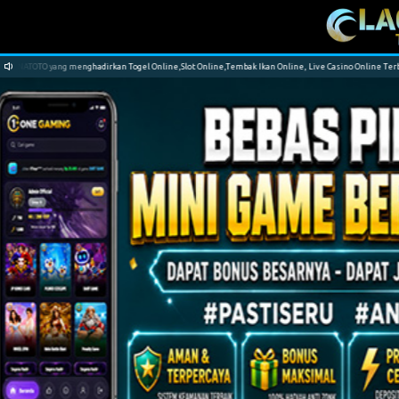
ghadirkan Togel Online,Slot Online,Tembak Ikan Online, Live Casino Online Terbaik dan Terbesar Di